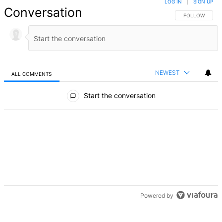
LOG IN
|
SIGN UP
Conversation
FOLLOW THIS 
FOLLOW
NEWEST
ALL COMMENTS
All Comments
Start the conversation
Powered by