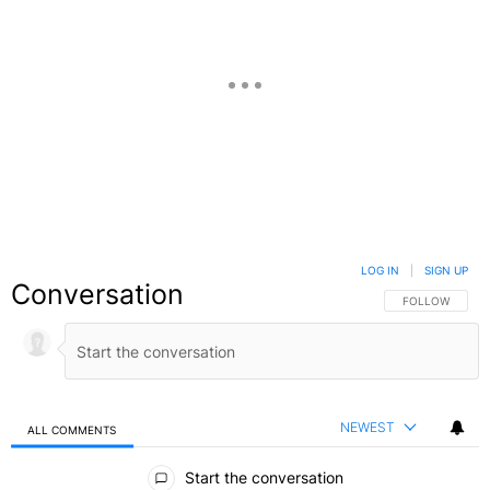
LOG IN
|
SIGN UP
Conversation
FOLLOW THIS C
FOLLOW
NEWEST
ALL COMMENTS
All Comments
Start the conversation