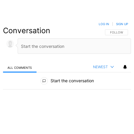
LOG IN
|
SIGN UP
Conversation
FOLLOW THIS C
FOLLOW
NEWEST
ALL COMMENTS
All Comments
Start the conversation