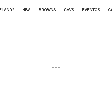
VELAND?
HBA
BROWNS
CAVS
EVENTOS
C
NOTICIAS GENERALES
AL AIRE