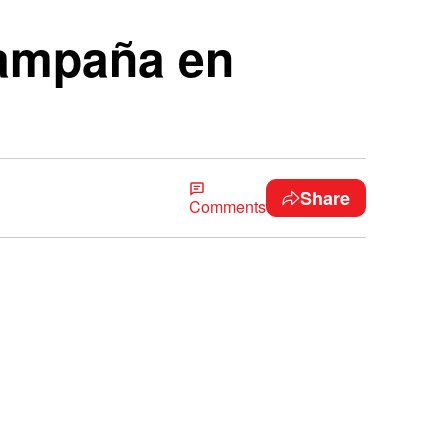
campaña en
Share
Comments